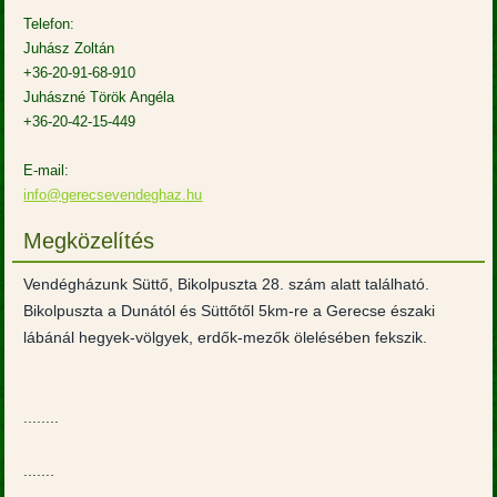
Telefon:
Juhász Zoltán
+36-20-91-68-910
Juhászné Török Angéla
+36-20-42-15-449
E-mail:
info@gerecsevendeghaz.hu
Megközelítés
Vendégházunk Süttő, Bikolpuszta 28. szám alatt található.
Bikolpuszta a Dunától és Süttőtől 5km-re a Gerecse északi
lábánál hegyek-völgyek, erdők-mezők ölelésében fekszik.
........
.......