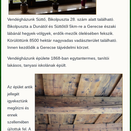
Vendégházunk Süttő, Bikolpuszta 28. szám alatt található.
Bikolpuszta a Dunától és Süttőtől 5km-re a Gerecse északi
lábánál hegyek-völgyek, erdők-mezők ölelésében fekszik.
Körülöttünk 8500 hektár nagyvadas vadászterület található.
Innen kezdődik a Gerecse tájvédelmi körzet.
Vendégházunk épülete 1868-ban egytantermes, tanítói
lakásos, tanyasi iskolának épült.
Az épület antik
jellegét
igyekeztünk
megőrizni és
ennek
szellemében
újítottuk fel. A