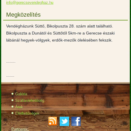
info@gerecsevendeghaz.hu
Megközelítés
Vendégházunk Süttő, Bikolpuszta 28. szám alatt található.
Bikolpuszta a Dunától és Süttőtől 5km-re a Gerecse északi
lábánál hegyek-völgyek, erdők-mezők ölelésében fekszik.
........
.......
Galéria
Szálláslehetőség
Árak
Elérhetőségek
Partnerek: